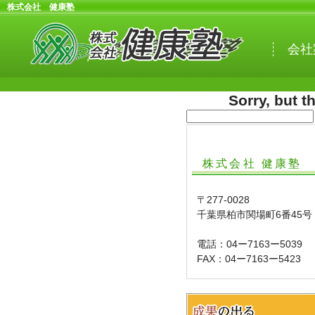
株式会社 健康塾
株
式
会社
会
社
健
康
Sorry, but 
塾
検
索:
株式会社 健康塾
〒277-0028
千葉県柏市関場町6番45号
電話：04ー7163ー5039
FAX：04ー7163ー5423